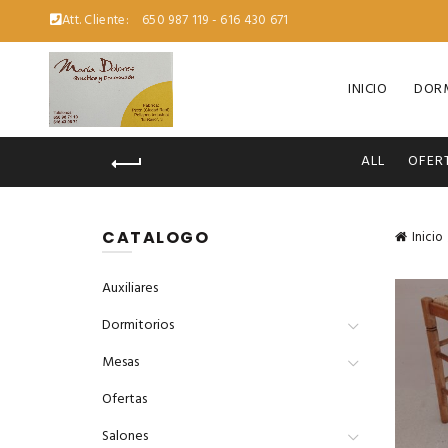
Att. Cliente:
650 987 119 - 616 430 671
INICIO
DORM
ALL
OFER
CATALOGO
Inicio
Auxiliares
Dormitorios
Mesas
Ofertas
Salones