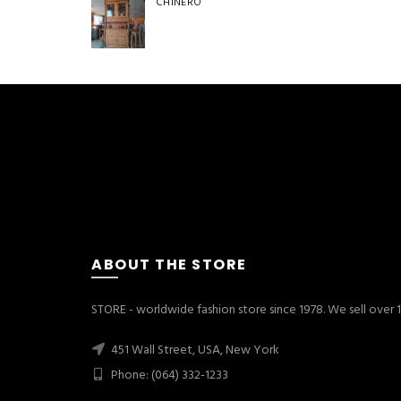
CHINERO
ABOUT THE STORE
STORE - worldwide fashion store since 1978. We sell over
451 Wall Street, USA, New York
Phone: (064) 332-1233