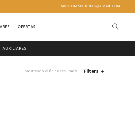
MDOLORESMUEBLES@GMAIL.COM
IARES
OFERTAS
AUXILIARES
Filters
Mostrando el único resultado