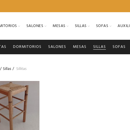
ITORIOS
SALONES
MESAS
SILLAS
SOFAS
AUXIL
TAS
DORMITORIOS
SALONES
MESAS
SILLAS
SOFAS
Sillas
Sillitas