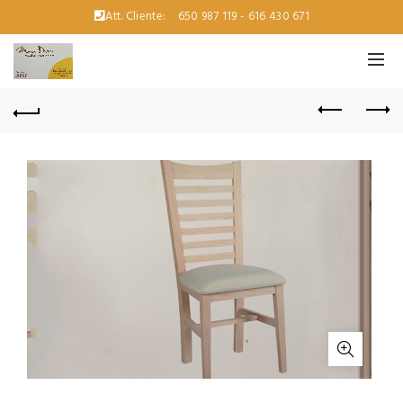
Att. Cliente:
650 987 119 - 616 430 671