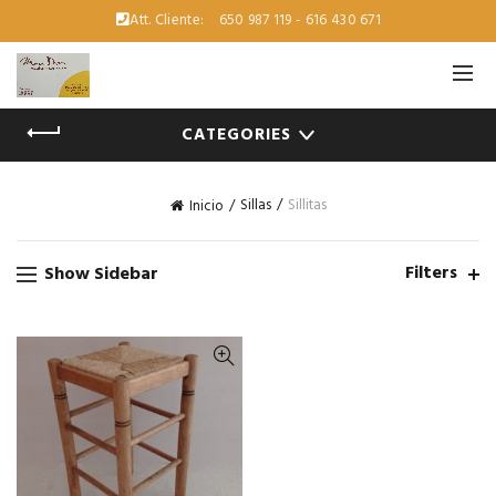
Att. Cliente:
650 987 119 - 616 430 671
CATEGORIES
Sillas
Sillitas
Inicio
Filters
Show Sidebar