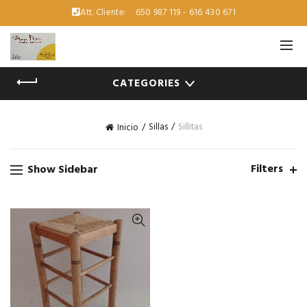
Att. Cliente:
650 987 119 - 616 430 671
CATEGORIES
Sillas
Sillitas
Inicio
Filters
Show Sidebar