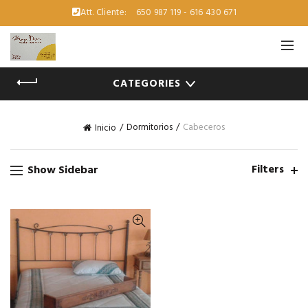
Att. Cliente:
650 987 119 - 616 430 671
CATEGORIES
Dormitorios
Cabeceros
Inicio
Filters
Show Sidebar