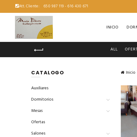
Att. Cliente:
650 987 119 - 616 430 671
INICIO
DORM
ALL
OFER
CATALOGO
Inicio
Auxiliares
Dormitorios
Mesas
Ofertas
Salones