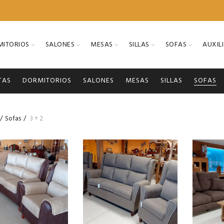
ITORIOS
SALONES
MESAS
SILLAS
SOFAS
AUXIL
TAS
DORMITORIOS
SALONES
MESAS
SILLAS
SOFAS
Sofas
3 + 2