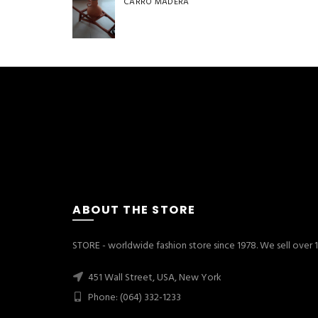
CARRO MADERA
ABOUT THE STORE
STORE - worldwide fashion store since 1978. We sell over
451 Wall Street, USA, New York
Phone: (064) 332-1233