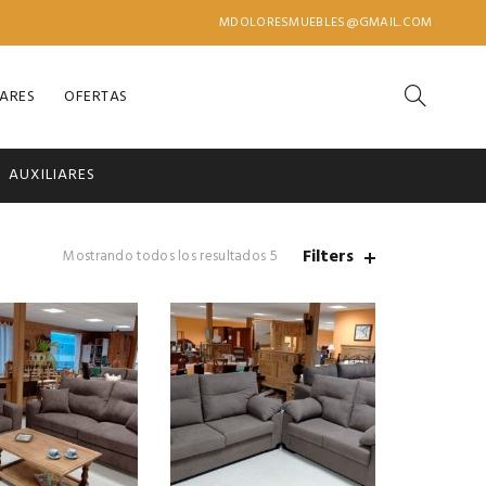
MDOLORESMUEBLES@GMAIL.COM
IARES
OFERTAS
AUXILIARES
Filters
Mostrando todos los resultados 5