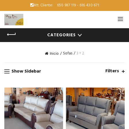
Att. Cliente:
650 987 119 - 616 430 671
CATEGORIES
Sofas
3 + 2
Inicio
Filters
Show Sidebar