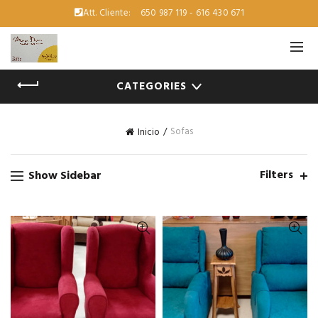
Att. Cliente:
650 987 119 - 616 430 671
CATEGORIES
Sofas
Inicio
Filters
Show Sidebar