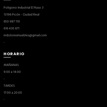
Poligono Industrial El Raso 3
13196 Picón - Ciudad Real
650 987 119
616 430 671
mdoloresmuebles@gmail.com
-
HORARIO
MAÑANAS
9:00 a 14:00
-
TARDES
17:00 a 20:00
-