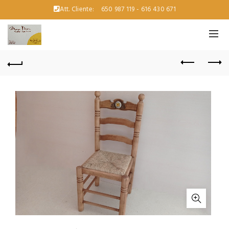
Att. Cliente:
650 987 119 - 616 430 671