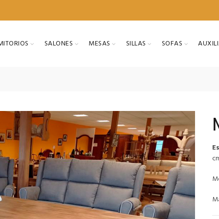
ITORIOS
SALONES
MESAS
SILLAS
SOFAS
AUXIL
E
cm
Me
Ma