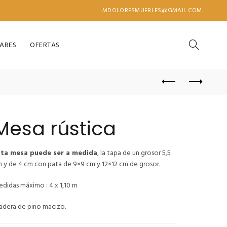
MDOLORESMUEBLES@GMAIL.COM
IARES
OFERTAS
Mesa rústica
sta mesa puede ser a medida
, la tapa de un grosor 5,5
 y de 4 cm con pata de 9×9 cm y 12×12 cm de grosor.
didas máximo : 4 x 1,10 m
dera de pino macizo.