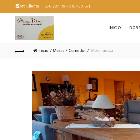
Att. Cliente:
650 987 119 - 616 430 671
INICIO
DORM
Inicio
Mesas
Comedor
Mesa rústica